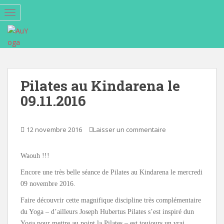
S
TOGGLE NAVIGATION
k
i
p
t
o
m
Pilates au Kindarena le
a
09.11.2016
i
n
c
12 novembre 2016
Laisser un commentaire
o
n
t
Waouh !!!
e
Encore une très belle séance de Pilates au Kindarena le mercredi
n
09 novembre 2016.
t
Faire découvrir cette magnifique discipline très complémentaire
du Yoga – d’ailleurs Joseph Hubertus Pilates s’est inspiré dun
Yoga pour mettre au point la Pilates – est toujours un vrai