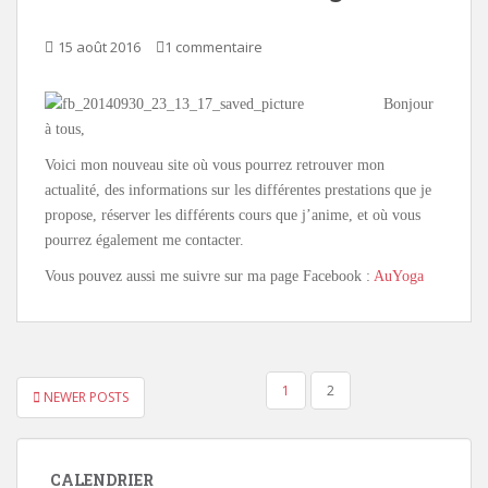
15 août 2016
1 commentaire
Bonjour
à tous,
Voici mon nouveau site où vous pourrez retrouver mon
actualité, des informations sur les différentes prestations que je
propose, réserver les différents cours que j’anime, et où vous
pourrez également me contacter.
Vous pouvez aussi me suivre sur ma page Facebook :
AuYoga
NAVIGATION
1
2
NEWER POSTS
DES
ARTICLES
CALENDRIER