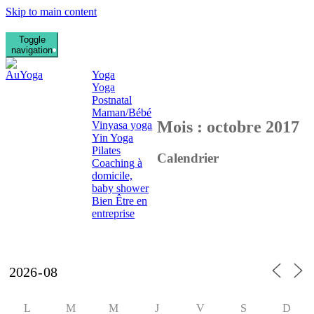
Skip to main content
Toggle
Qui suis je ?
La Clinique des médecines
navigation
Prestations
douces à Mont Saint
Yoga
Aignan
Yoga
Stages de Yoga
Postnatal
Kindarena Rouen
Maman/Bébé
Mois :
octobre 2017
Vinyasa yoga
Yin Yoga
Pilates
Calendrier
Coaching à
domicile,
baby shower
Bien Être en
entreprise
Photos
Contact
L
M
M
J
V
S
D