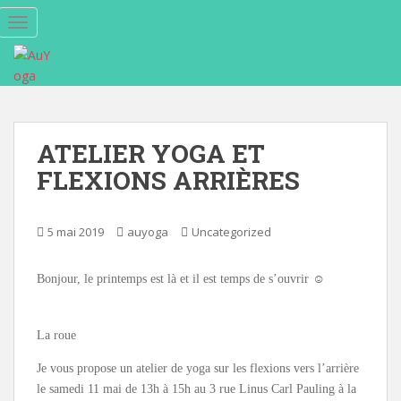
S
TOGGLE NAVIGATION
k
i
p
t
o
m
ATELIER YOGA ET
a
FLEXIONS ARRIÈRES
i
n
c
5 mai 2019
auyoga
Uncategorized
o
n
t
Bonjour, le printemps est là et il est temps de s’ouvrir ☺️
e
n
La roue
t
Je vous propose un atelier de yoga sur les flexions vers l’arrière
le samedi 11 mai de 13h à 15h au 3 rue Linus Carl Pauling à la