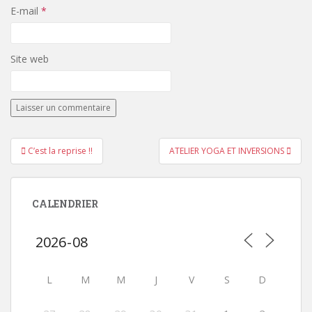
E-mail
*
Site web
Navigation
C’est la reprise !!
ATELIER YOGA ET INVERSIONS
de
l’article
CALENDRIER
L
M
M
J
V
S
D