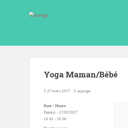
S
k
i
p
t
o
m
a
i
n
c
Yoga Maman/Bébé
o
n
t
27 mars 2017
auyoga
e
n
Date / Heure
t
Date(s) - 27/03/2017
14:45 - 16:00