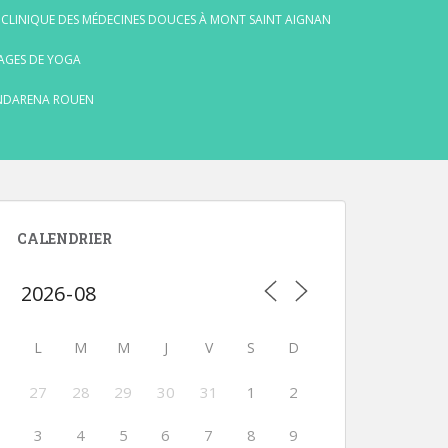
 CLINIQUE DES MÉDECINES DOUCES À MONT SAINT AIGNAN
AGES DE YOGA
NDARENA ROUEN
CALENDRIER
L
M
M
J
V
S
D
27
28
29
30
31
1
2
3
4
5
6
7
8
9