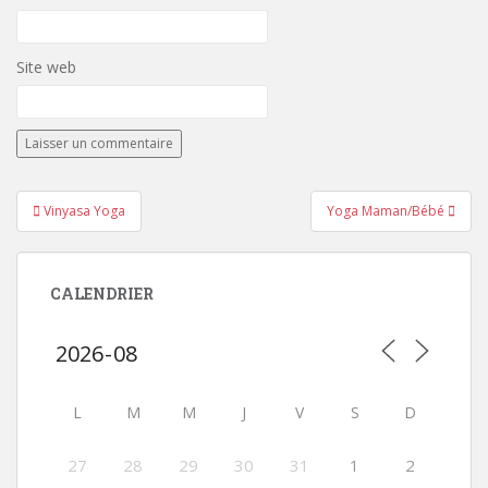
Site web
Navigation
Vinyasa Yoga
Yoga Maman/Bébé
de
l’article
CALENDRIER
L
M
M
J
V
S
D
27
28
29
30
31
1
2