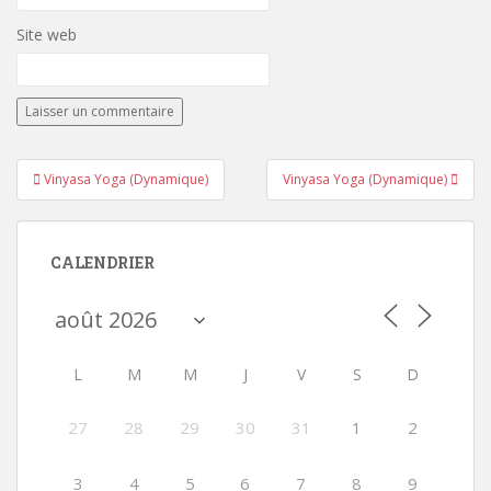
Site web
Navigation
Vinyasa Yoga (Dynamique)
Vinyasa Yoga (Dynamique)
de
l’article
CALENDRIER
L
M
M
J
V
S
D
27
28
29
30
31
1
2
3
4
5
6
7
8
9