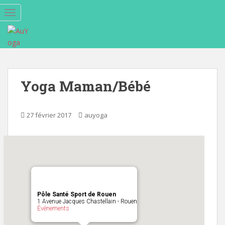
S
TOGGLE NAVIGATION
k
i
p
t
o
m
Yoga Maman/Bébé
a
i
n
27 février 2017
auyoga
c
o
n
t
e
n
t
Pôle Santé Sport de Rouen
1 Avenue Jacques Chastellain - Rouen
Événements