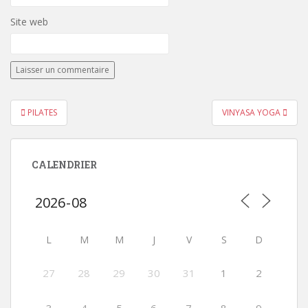
Site web
Navigation
PILATES
VINYASA YOGA
de
l’article
CALENDRIER
L
M
M
J
V
S
D
27
28
29
30
31
1
2