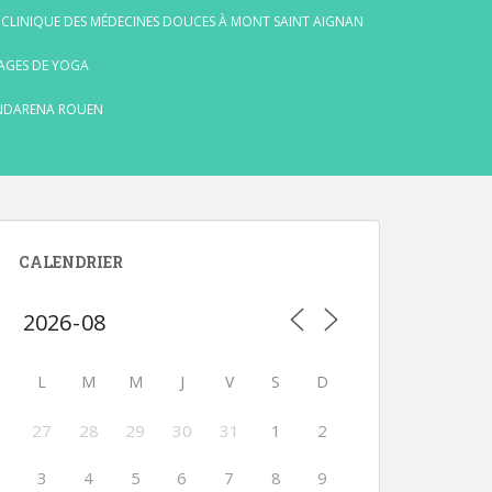
 CLINIQUE DES MÉDECINES DOUCES À MONT SAINT AIGNAN
AGES DE YOGA
NDARENA ROUEN
CALENDRIER
L
M
M
J
V
S
D
27
28
29
30
31
1
2
3
4
5
6
7
8
9