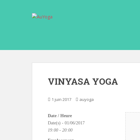
S
k
i
p
t
o
m
a
i
n
c
VINYASA YOGA
o
n
t
1 juin 2017
auyoga
e
n
Date / Heure
t
Date(s) - 01/06/2017
19:00 - 20:00