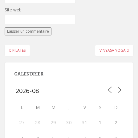
Site web
Navigation
PILATES
VINYASA YOGA
de
l’article
CALENDRIER
L
M
M
J
V
S
D
27
28
29
30
31
1
2