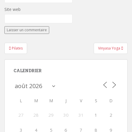
Site web
Navigation
Pilates
Vinyasa Yoga
de
l’article
CALENDRIER
L
M
M
J
V
S
D
27
28
29
30
31
1
2
3
4
5
6
7
8
9