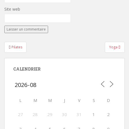
Site web
Navigation
Pilates
Yoga
de
l’article
CALENDRIER
L
M
M
J
V
S
D
27
28
29
30
31
1
2