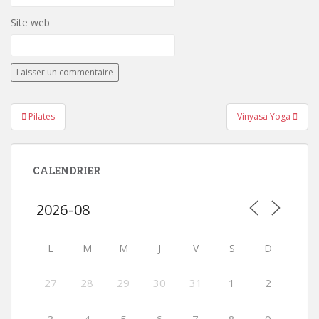
Site web
Navigation
Pilates
Vinyasa Yoga
de
l’article
CALENDRIER
L
M
M
J
V
S
D
27
28
29
30
31
1
2