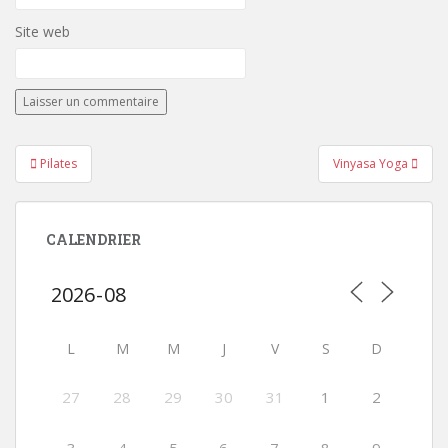
Site web
Navigation
Pilates
Vinyasa Yoga
de
l’article
CALENDRIER
L
M
M
J
V
S
D
27
28
29
30
31
1
2