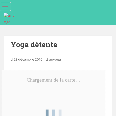
S
TOGGLE NAVIGATION
k
i
p
t
o
m
Yoga détente
a
i
n
23 décembre 2016
auyoga
c
o
n
Chargement de la carte…
t
e
n
t