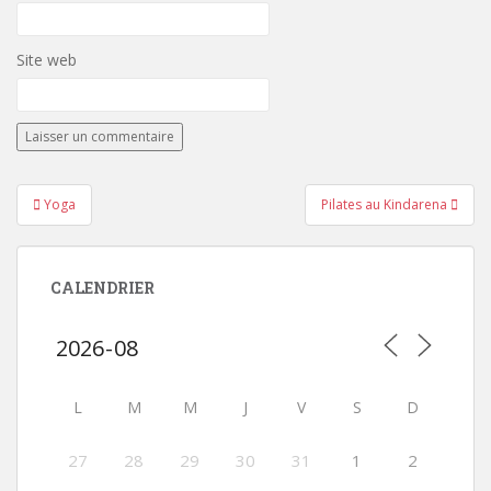
Site web
Navigation
Yoga
Pilates au Kindarena
de
l’article
CALENDRIER
L
M
M
J
V
S
D
27
28
29
30
31
1
2