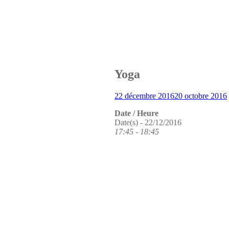
La Clinique des médecines d
Stages de Yoga
Kindarena Rouen
Yoga
22 décembre 2016
20 octobre 2016
Date / Heure
Date(s) - 22/12/2016
17:45 - 18:45