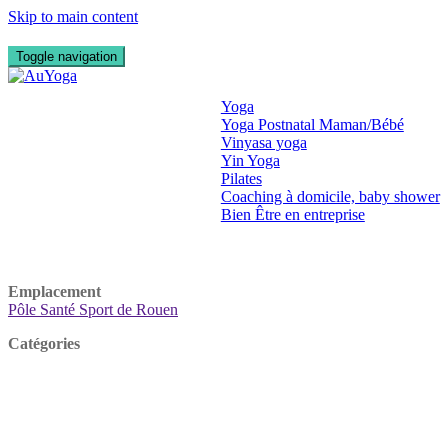
Skip to main content
Toggle navigation
Qui suis je ?
Prestations
Yoga
Yoga Postnatal Maman/Bébé
Vinyasa yoga
Yin Yoga
Pilates
Coaching à domicile, baby shower
Bien Être en entreprise
Photos
Contact
Emplacement
Pôle Santé Sport de Rouen
Catégories