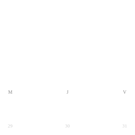
M
J
V
29
30
31