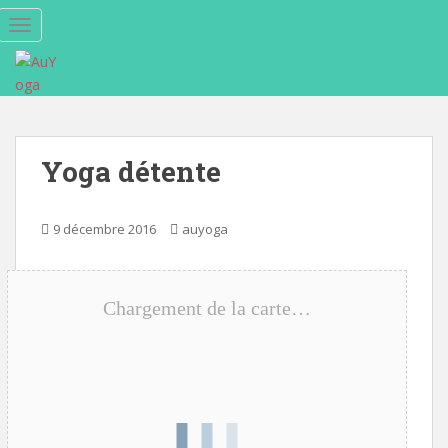
S
TOGGLE NAVIGATION
k
i
p
t
o
m
Yoga détente
a
i
n
9 décembre 2016
auyoga
c
o
n
Chargement de la carte…
t
e
n
t