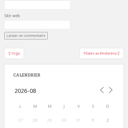
Site web
Navigation
Yoga
Pilates au Kindarena
de
l’article
CALENDRIER
L
M
M
J
V
S
D
27
28
29
30
31
1
2