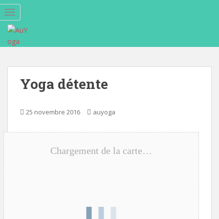
S
TOGGLE NAVIGATION
k
i
p
t
o
m
Yoga détente
a
i
n
25 novembre 2016
auyoga
c
o
n
Chargement de la carte…
t
e
n
t