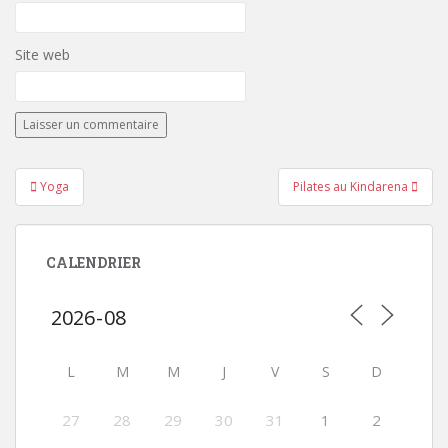
Site web
Navigation
Yoga
Pilates au Kindarena
de
l’article
CALENDRIER
L
M
M
J
V
S
D
27
28
29
30
31
1
2