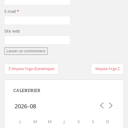
E-mail
*
Site web
Navigation
Vinyasa Yoga (Dynamique)
Vinyasa Yoga
de
l’article
CALENDRIER
L
M
M
J
V
S
D