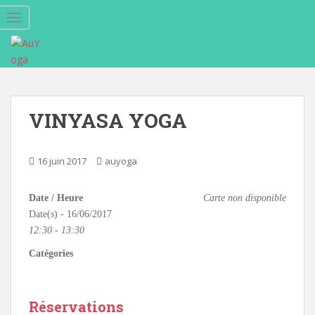
S
TOGGLE NAVIGATION
k
i
p
t
o
m
VINYASA YOGA
a
i
n
16 juin 2017
auyoga
c
o
Date / Heure
Carte non disponible
n
Date(s) - 16/06/2017
t
12:30 - 13:30
e
n
Catégories
t
Réservations