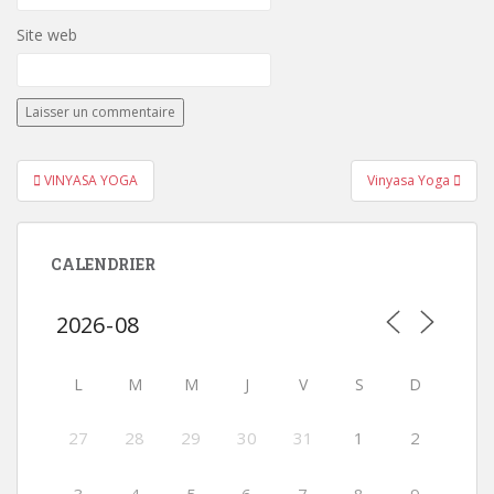
Site web
Navigation
VINYASA YOGA
Vinyasa Yoga
de
l’article
CALENDRIER
L
M
M
J
V
S
D
27
28
29
30
31
1
2