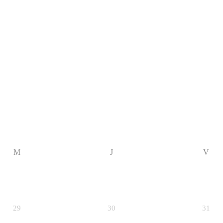
M
J
V
29
30
31