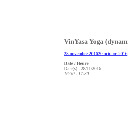
La Clinique des médecines d
Stages de Yoga
Kindarena Rouen
VinYasa Yoga (dynam
28 novembre 2016
20 octobre 2016
Date / Heure
Date(s) - 28/11/2016
16:30 - 17:30