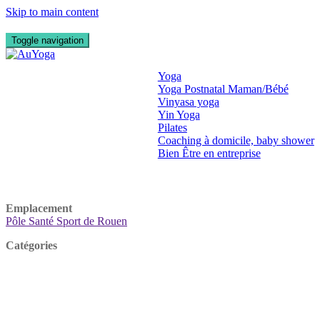
Skip to main content
Toggle navigation
Qui suis je ?
Prestations
Yoga
Yoga Postnatal Maman/Bébé
Vinyasa yoga
Yin Yoga
Pilates
Coaching à domicile, baby shower
Bien Être en entreprise
Photos
Contact
Emplacement
Pôle Santé Sport de Rouen
Catégories