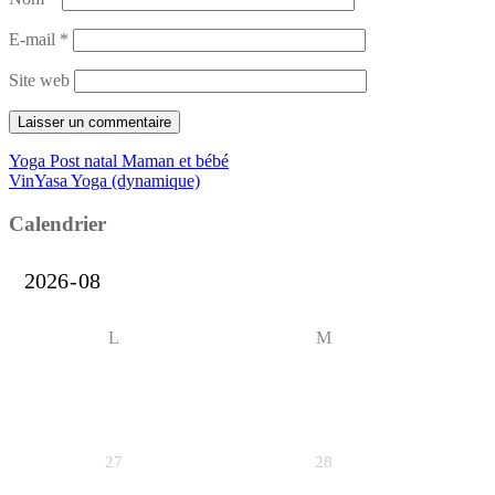
E-mail
*
Site web
Navigation
Yoga Post natal Maman et bébé
VinYasa Yoga (dynamique)
de
l’article
Calendrier
L
M
27
28