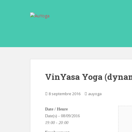
S
k
i
p
t
o
m
a
i
n
c
VinYasa Yoga (dyna
o
n
t
8 septembre 2016
auyoga
e
n
Date / Heure
t
Date(s) - 08/09/2016
19:00 - 20:00