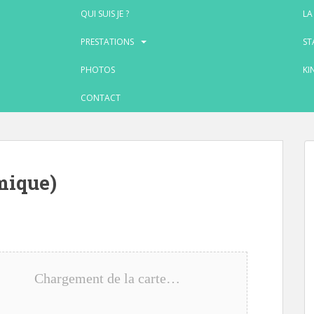
QUI SUIS JE ?
LA
PRESTATIONS
ST
PHOTOS
KI
CONTACT
mique)
Chargement de la carte…