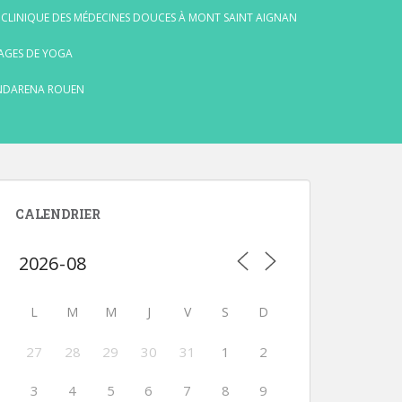
 CLINIQUE DES MÉDECINES DOUCES À MONT SAINT AIGNAN
AGES DE YOGA
NDARENA ROUEN
CALENDRIER
L
M
M
J
V
S
D
27
28
29
30
31
1
2
3
4
5
6
7
8
9