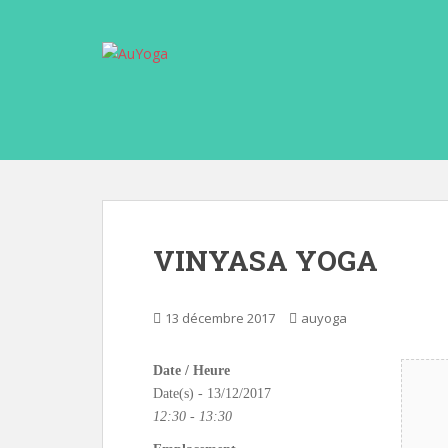
S
k
i
p
t
o
m
a
i
n
c
VINYASA YOGA
o
n
t
13 décembre 2017
auyoga
e
n
Date / Heure
t
Date(s) - 13/12/2017
12:30 - 13:30