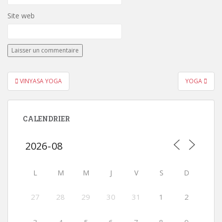
Site web
Navigation
VINYASA YOGA
YOGA
de
l’article
CALENDRIER
L
M
M
J
V
S
D
27
28
29
30
31
1
2