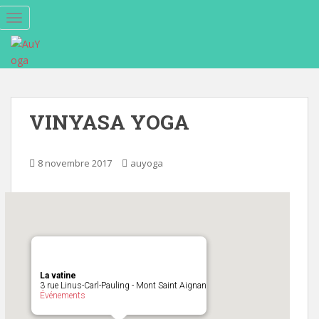
S
TOGGLE NAVIGATION
k
i
p
t
o
m
VINYASA YOGA
a
i
n
8 novembre 2017
auyoga
c
o
n
t
e
n
t
La vatine
3 rue Linus-Carl-Pauling - Mont Saint Aignan
Événements