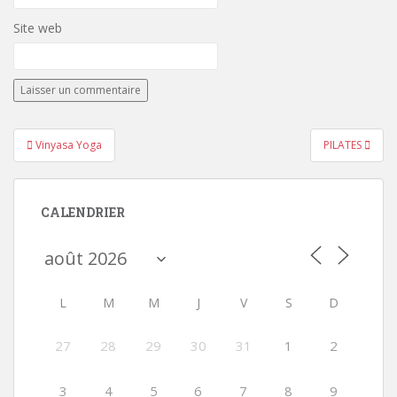
Site web
Navigation
Vinyasa Yoga
PILATES
de
l’article
CALENDRIER
L
M
M
J
V
S
D
27
28
29
30
31
1
2
3
4
5
6
7
8
9