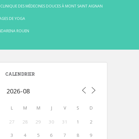
 CLINIQUE DES MÉDECINES DOUCES À MONT SAINT AIGNAN
AGES DE YOGA
NDARENA ROUEN
CALENDRIER
L
M
M
J
V
S
D
27
28
29
30
31
1
2
3
4
5
6
7
8
9