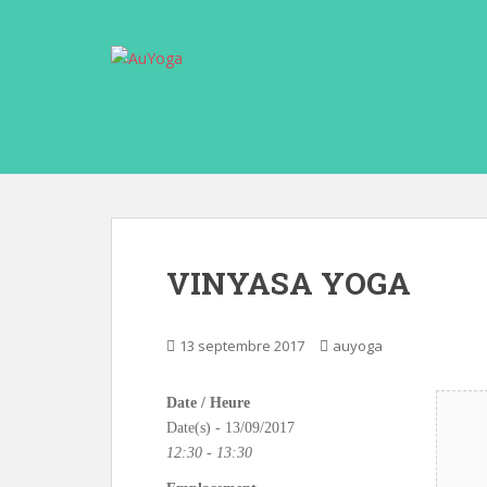
S
k
i
p
t
o
m
a
i
n
c
VINYASA YOGA
o
n
t
13 septembre 2017
auyoga
e
n
Date / Heure
t
Date(s) - 13/09/2017
12:30 - 13:30