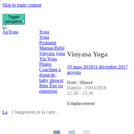
Skip to main content
Toggle
Qui suis je ?
La Clinique des médecines
navigation
Prestations
douces à Mont Saint
Yoga
Aignan
Yoga
Stages de Yoga
Postnatal
Kindarena Rouen
Maman/Bébé
Vinyasa Yoga
Vinyasa yoga
Yin Yoga
Pilates
19 mars 2018
31 décembre 2017
Coaching à
auyoga
domicile,
baby shower
Date / Heure
Bien Être en
Date(s) - 19/03/2018
entreprise
12:30 - 13:30
Photos
Contact
Emplacement
La
Chargement de la carte…