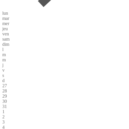
lun
mar
mer
jeu
ven
sam
dim
l
m
m
j
v
s
d
27
28
29
30
31
1
2
3
4