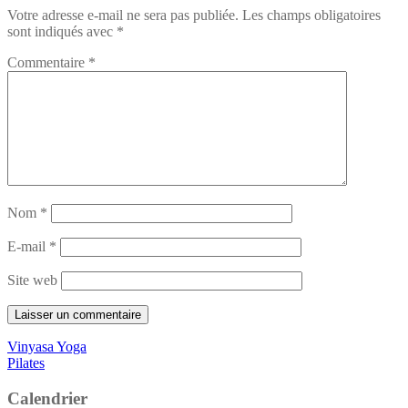
Votre adresse e-mail ne sera pas publiée.
Les champs obligatoires
sont indiqués avec
*
Commentaire
*
Nom
*
E-mail
*
Site web
Navigation
Vinyasa Yoga
Pilates
de
l’article
Calendrier