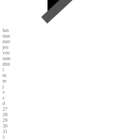
lun
mar
mer
jeu
ven
sam
dim
l
m
m
j
v
s
d
27
28
29
30
31
1