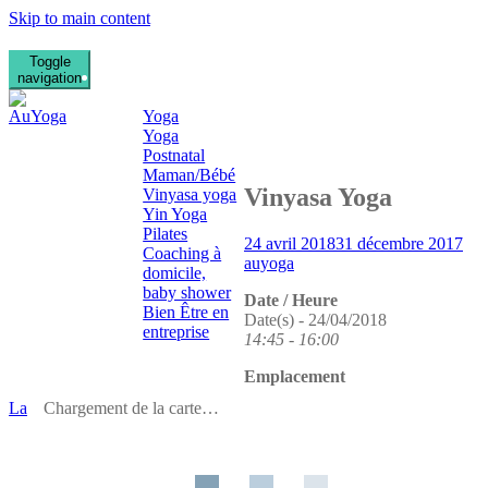
Skip to main content
Toggle
Qui suis je ?
La Clinique des médecines
navigation
Prestations
douces à Mont Saint
Yoga
Aignan
Yoga
Stages de Yoga
Postnatal
Kindarena Rouen
Maman/Bébé
Vinyasa Yoga
Vinyasa yoga
Yin Yoga
Pilates
24 avril 2018
31 décembre 2017
Coaching à
auyoga
domicile,
baby shower
Date / Heure
Bien Être en
Date(s) - 24/04/2018
entreprise
14:45 - 16:00
Photos
Contact
Emplacement
La
Chargement de la carte…