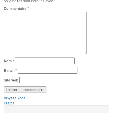
obligatoires sont indiqués avec
*
Commentaire
*
Nom
*
E-mail
*
Site web
Navigation
Vinyasa Yoga
Pilates
de