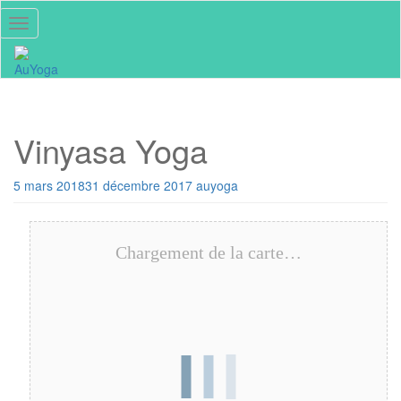
Skip
Toggle navigation
to
main
content
Vinyasa Yoga
5 mars 2018
31 décembre 2017
auyoga
Chargement de la carte…