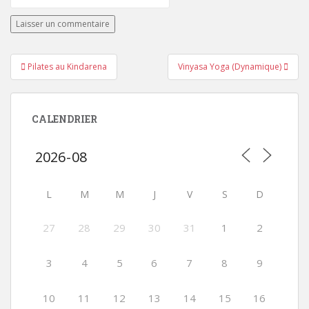
Navigation
Pilates au Kindarena
Vinyasa Yoga (Dynamique)
de
l’article
CALENDRIER
L
M
M
J
V
S
D
27
28
29
30
31
1
2
3
4
5
6
7
8
9
10
11
12
13
14
15
16