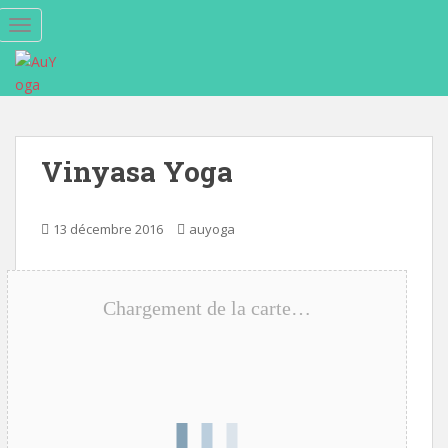
S
TOGGLE NAVIGATION
k
i
p
t
o
m
Vinyasa Yoga
a
i
n
13 décembre 2016
auyoga
c
o
n
Chargement de la carte…
t
e
n
t