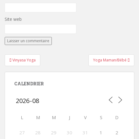
Site web
Navigation
Vinyasa Yoga
Yoga Maman/Bébé
de
l’article
CALENDRIER
L
M
M
J
V
S
D
27
28
29
30
31
1
2