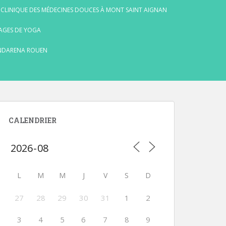
 CLINIQUE DES MÉDECINES DOUCES À MONT SAINT AIGNAN
AGES DE YOGA
NDARENA ROUEN
CALENDRIER
L
M
M
J
V
S
D
27
28
29
30
31
1
2
3
4
5
6
7
8
9