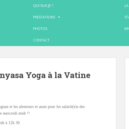
QUI SUIS JE ?
LA
PRESTATIONS
ST
PHOTOS
KI
CONTACT
inyasa Yoga à la Vatine
an et les alentours et aussi pour les salarié(e)s des
e mercredi midi !!
edi à 12h 30.