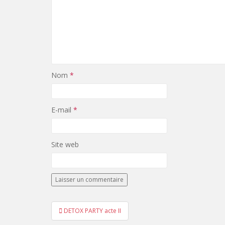
Nom
*
E-mail
*
Site web
Navigation
DETOX PARTY acte II
de