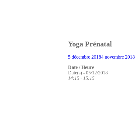
La Clinique des médecines d
Stages de Yoga
Kindarena Rouen
Yoga Prénatal
5 décembre 2018
4 novembre 2018
Date / Heure
Date(s) - 05/12/2018
14:15 - 15:15