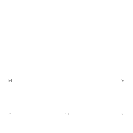
M
J
V
29
30
31