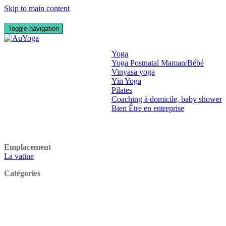
Skip to main content
Toggle navigation
Qui suis je ?
Prestations
Yoga
Yoga Postnatal Maman/Bébé
Vinyasa yoga
Yin Yoga
Pilates
Coaching à domicile, baby shower
Bien Être en entreprise
Photos
Contact
Emplacement
La vatine
Catégories