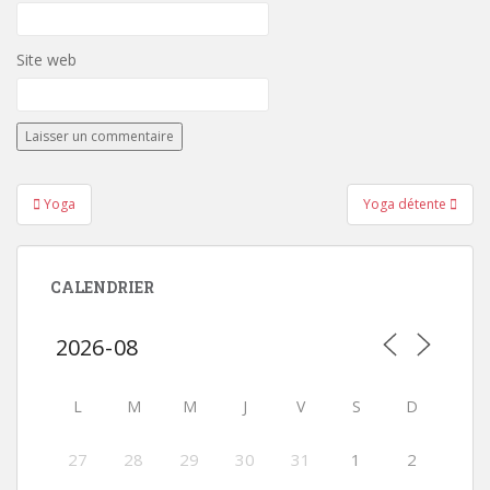
Site web
Navigation
Yoga
Yoga détente
de
l’article
CALENDRIER
L
M
M
J
V
S
D
27
28
29
30
31
1
2