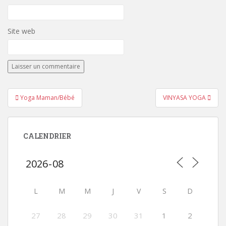
Site web
Navigation
Yoga Maman/Bébé
VINYASA YOGA
de
l’article
CALENDRIER
L
M
M
J
V
S
D
27
28
29
30
31
1
2