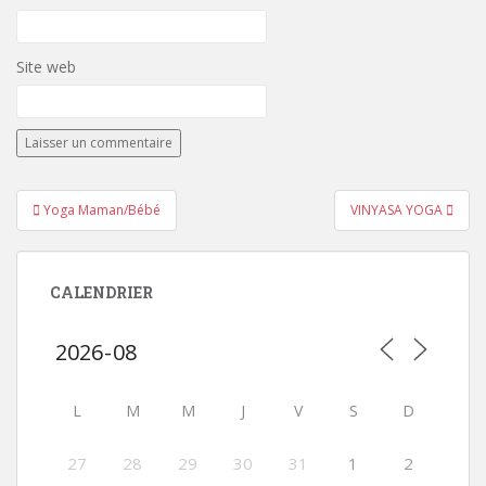
Site web
Navigation
Yoga Maman/Bébé
VINYASA YOGA
de
l’article
CALENDRIER
L
M
M
J
V
S
D
27
28
29
30
31
1
2