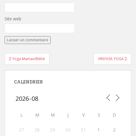
Site web
Navigation
Yoga Maman/Bébé
VINYASA YOGA
de
l’article
CALENDRIER
L
M
M
J
V
S
D
27
28
29
30
31
1
2