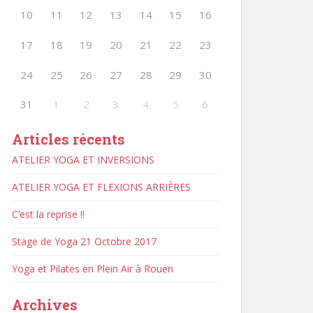
10
11
12
13
14
15
16
17
18
19
20
21
22
23
24
25
26
27
28
29
30
31
1
2
3
4
5
6
Articles récents
ATELIER YOGA ET INVERSIONS
ATELIER YOGA ET FLEXIONS ARRIÈRES
C’est la reprise !!
Stage de Yoga 21 Octobre 2017
Yoga et Pilates en Plein Air à Rouen
Archives