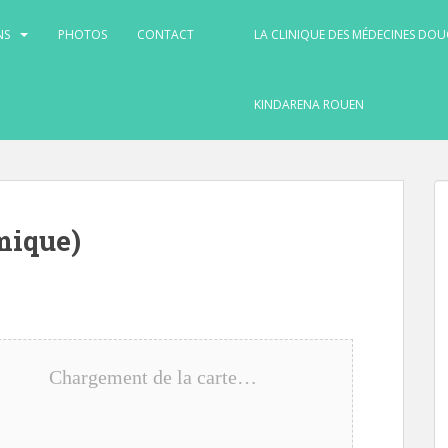
NS
PHOTOS
CONTACT
LA CLINIQUE DES MÉDECINES DOU
KINDARENA ROUEN
mique)
Chargement de la carte…