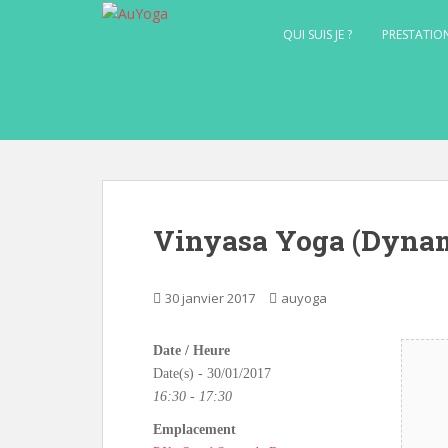
S
k
QUI SUIS JE ?
PRESTATIO
i
p
t
o
m
a
i
n
Vinyasa Yoga (Dyna
c
o
n
30 janvier 2017
auyoga
t
e
Date / Heure
n
Date(s) - 30/01/2017
t
16:30 - 17:30
Emplacement