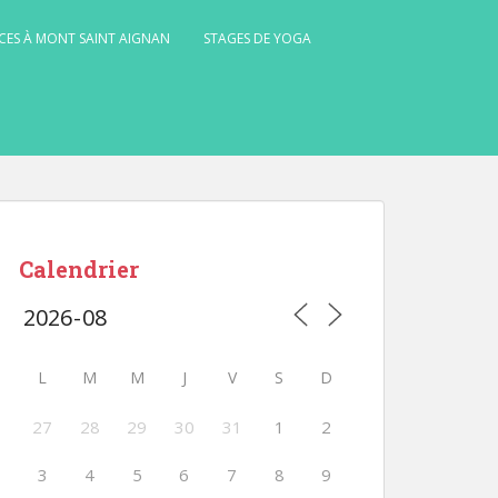
CES À MONT SAINT AIGNAN
STAGES DE YOGA
Calendrier
L
M
M
J
V
S
D
27
28
29
30
31
1
2
3
4
5
6
7
8
9