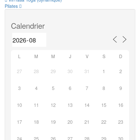
Navigation
Pilates
de
l’article
Calendrier
L
M
M
J
V
S
D
27
28
29
30
31
1
2
3
4
5
6
7
8
9
10
11
12
13
14
15
16
17
18
19
20
21
22
23
24
25
26
27
28
29
30