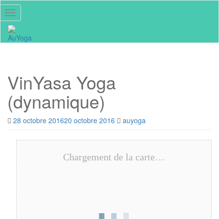
Skip
Toggle navigation
to
main
content
VinYasa Yoga
(dynamique)
28 octobre 2016
20 octobre 2016
auyoga
Chargement de la carte…