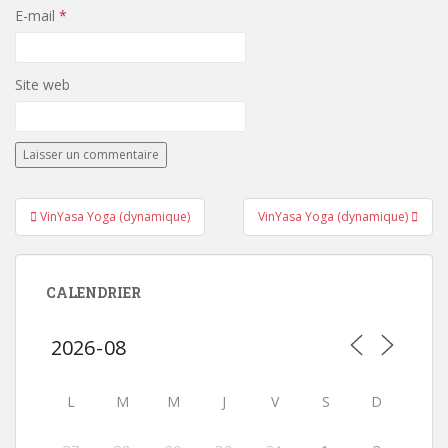
E-mail
*
Site web
Navigation
VinYasa Yoga (dynamique)
VinYasa Yoga (dynamique)
de
l’article
CALENDRIER
L
M
M
J
V
S
D