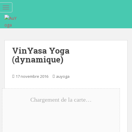
S
TOGGLE NAVIGATION
k
i
p
t
o
m
VinYasa Yoga
a
(dynamique)
i
n
c
17 novembre 2016
auyoga
o
n
t
e
Chargement de la carte…
n
t