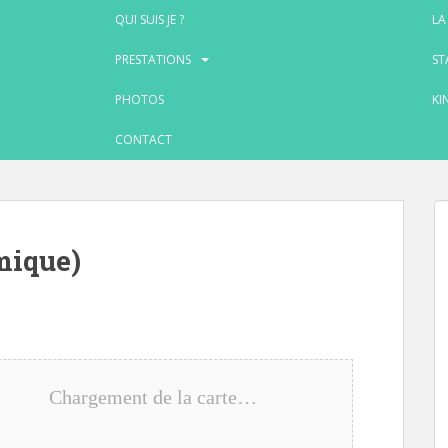
QUI SUIS JE ?
LA
PRESTATIONS
ST
PHOTOS
KI
CONTACT
mique)
Chargement de la carte…