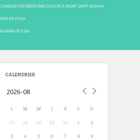
 CLINIQUE DES MÉDECINES DOUCES À MONT SAINT AIGNAN
AGES DE YOGA
NDARENA ROUEN
CALENDRIER
L
M
M
J
V
S
D
27
28
29
30
31
1
2
3
4
5
6
7
8
9