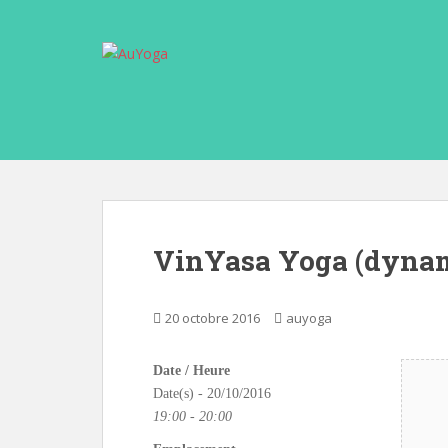
S
k
i
p
t
o
m
a
i
n
c
VinYasa Yoga (dyna
o
n
t
20 octobre 2016
auyoga
e
n
Date / Heure
t
Date(s) - 20/10/2016
19:00 - 20:00