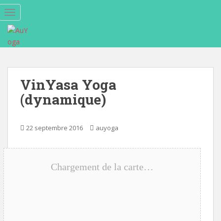
S
TOGGLE NAVIGATION
k
i
p
t
o
m
VinYasa Yoga
a
(dynamique)
i
n
c
22 septembre 2016
auyoga
o
n
t
e
Chargement de la carte…
n
t