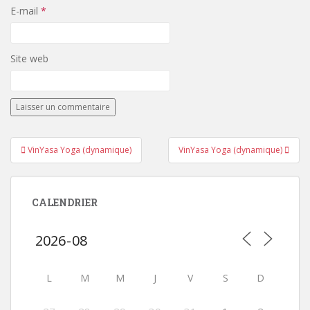
E-mail
*
Site web
Navigation
VinYasa Yoga (dynamique)
VinYasa Yoga (dynamique)
de
l’article
CALENDRIER
L
M
M
J
V
S
D