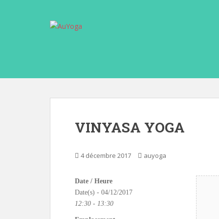
S
k
i
p
t
o
m
a
i
n
c
VINYASA YOGA
o
n
t
4 décembre 2017
auyoga
e
n
Date / Heure
t
Date(s) - 04/12/2017
12:30 - 13:30