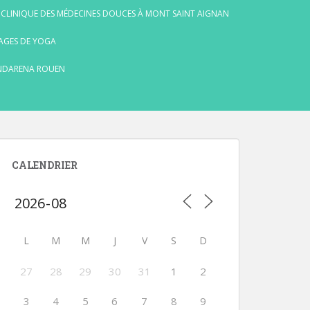
 CLINIQUE DES MÉDECINES DOUCES À MONT SAINT AIGNAN
AGES DE YOGA
NDARENA ROUEN
CALENDRIER
L
M
M
J
V
S
D
27
28
29
30
31
1
2
3
4
5
6
7
8
9