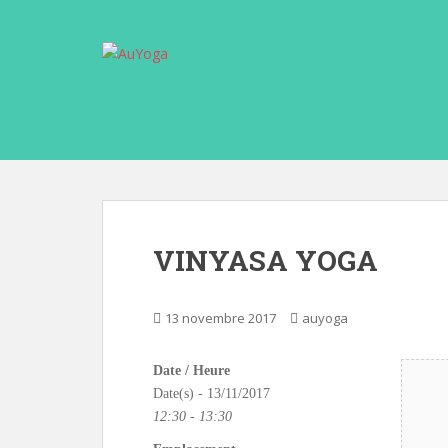
S
k
i
p
t
o
m
a
i
n
c
VINYASA YOGA
o
n
t
13 novembre 2017
auyoga
e
n
Date / Heure
t
Date(s) - 13/11/2017
12:30 - 13:30