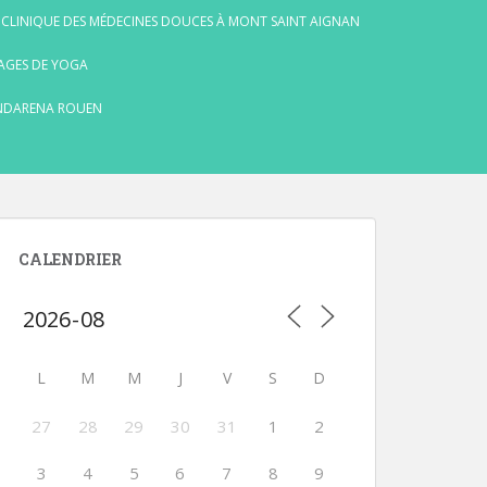
 CLINIQUE DES MÉDECINES DOUCES À MONT SAINT AIGNAN
AGES DE YOGA
NDARENA ROUEN
CALENDRIER
L
M
M
J
V
S
D
27
28
29
30
31
1
2
3
4
5
6
7
8
9