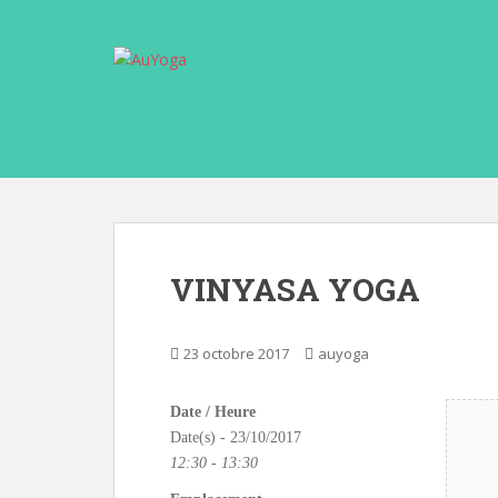
S
k
i
p
t
o
m
a
i
n
c
VINYASA YOGA
o
n
t
23 octobre 2017
auyoga
e
n
Date / Heure
t
Date(s) - 23/10/2017
12:30 - 13:30