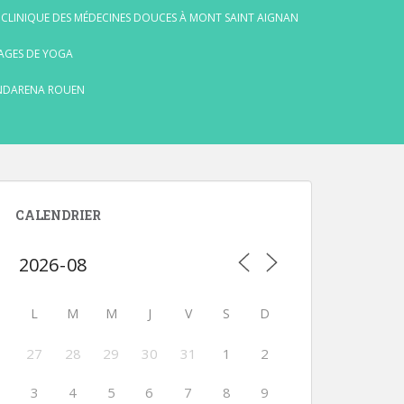
 CLINIQUE DES MÉDECINES DOUCES À MONT SAINT AIGNAN
AGES DE YOGA
NDARENA ROUEN
CALENDRIER
L
M
M
J
V
S
D
27
28
29
30
31
1
2
3
4
5
6
7
8
9