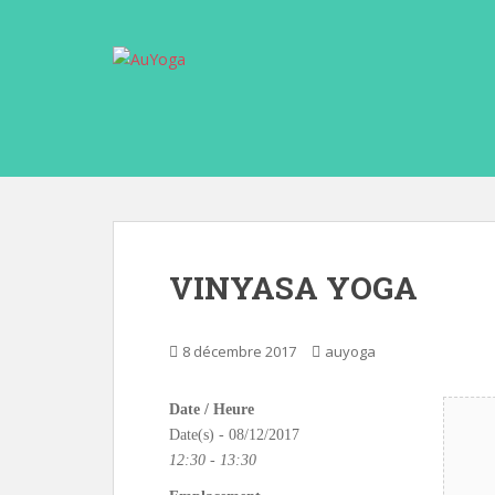
S
k
i
p
t
o
m
a
i
n
c
VINYASA YOGA
o
n
t
8 décembre 2017
auyoga
e
n
Date / Heure
t
Date(s) - 08/12/2017
12:30 - 13:30