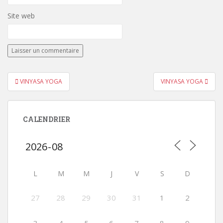
Site web
Navigation
VINYASA YOGA
VINYASA YOGA
de
l’article
CALENDRIER
L
M
M
J
V
S
D
27
28
29
30
31
1
2