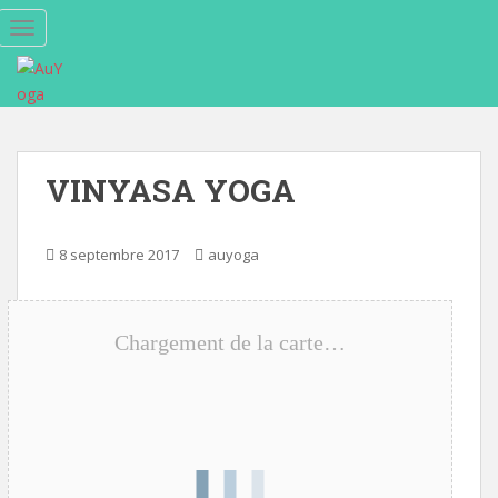
S
TOGGLE NAVIGATION
k
i
p
t
o
m
VINYASA YOGA
a
i
n
8 septembre 2017
auyoga
c
o
n
Chargement de la carte…
t
e
n
t