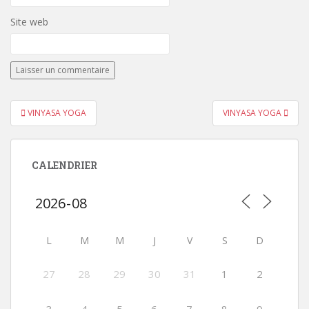
Site web
Navigation
VINYASA YOGA
VINYASA YOGA
de
l’article
CALENDRIER
L
M
M
J
V
S
D
27
28
29
30
31
1
2