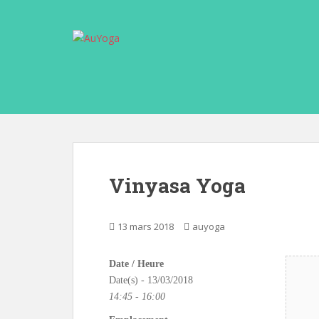
S
k
i
p
t
o
m
a
i
n
c
Vinyasa Yoga
o
n
t
13 mars 2018
auyoga
e
n
Date / Heure
t
Date(s) - 13/03/2018
14:45 - 16:00