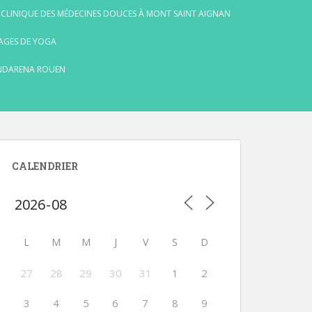
 CLINIQUE DES MÉDECINES DOUCES À MONT SAINT AIGNAN
AGES DE YOGA
NDARENA ROUEN
CALENDRIER
L
M
M
J
V
S
D
27
28
29
30
31
1
2
3
4
5
6
7
8
9