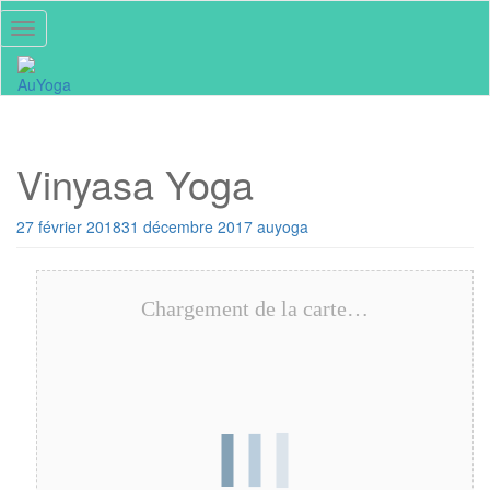
Skip
Toggle navigation
to
main
content
Vinyasa Yoga
27 février 2018
31 décembre 2017
auyoga
Chargement de la carte…