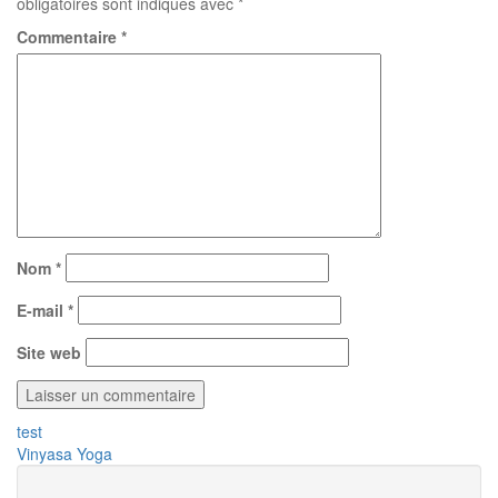
obligatoires sont indiqués avec
*
Commentaire
*
Nom
*
E-mail
*
Site web
Navigation
test
Vinyasa Yoga
de