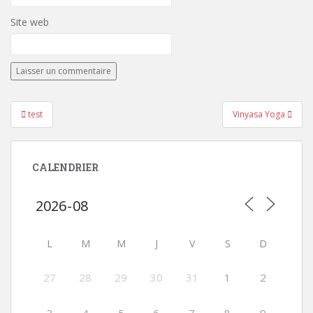
Site web
Navigation
test
Vinyasa Yoga
de
l’article
CALENDRIER
L
M
M
J
V
S
D
27
28
29
30
31
1
2