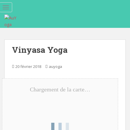
S
TOGGLE NAVIGATION
k
i
p
t
o
m
Vinyasa Yoga
a
i
n
20 février 2018
auyoga
c
o
n
Chargement de la carte…
t
e
n
t